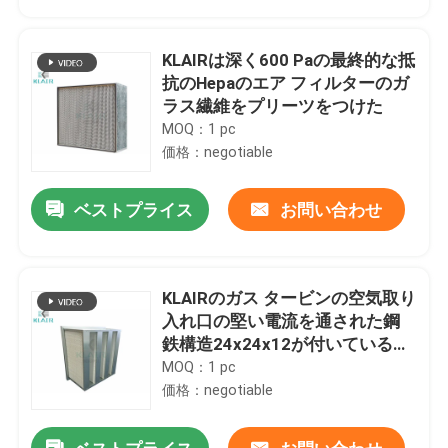
KLAIRは深く600 Paの最終的な抵
抗のHepaのエア フィルターのガ
ラス繊維をプリーツをつけた
MOQ：1 pc
価格：negotiable
ベストプライス
お問い合わせ
KLAIRのガス タービンの空気取り
家
入れ口の堅い電流を通された鋼
鉄構造24x24x12が付いている高
い流れフィルター
MOQ：1 pc
製品
価格：negotiable
私達について