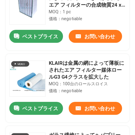
エア フィルターの合成物質24 x
24 x 22
MOQ：1 pc
価格：negotiable
ベストプライス
お問い合わせ
KLAIRは金属の網によって薄板に
されたエア フィルター媒体ロー
ルG3 G4クラスを拡大した
MOQ：100台のロールスロイス
価格：negotiable
ベストプライス
お問い合わせ
ガラス繊維によってヘパプリー