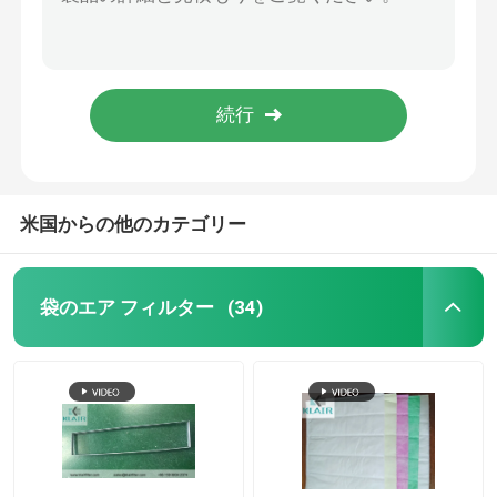
モジュラー クリーンルームの空気シャワー、容易な設置Softwallのクリーン ルーム
コンタミネーション コントロールの工程のための移動式Softwallのクリーン ルーム
ファンのフィルター ユニットFFU
単位AHUフィルター新しい標準ISO 16890 Epm1を扱う商業袋のエア フィルターの空気
V銀行によって活動化する木炭フィルター、高容量カーボン臭気フィルター クラス2
クリーンルームの空気シャワー
1つ2つ4つは臭気/ガスのろ過のために利用できるプリーツをつけられたパネルのエア フィルター黒くします
スプレー・ブースのエア フィルター
米国からの他のカテゴリー
活動化したカーボン エア フィルター
袋のエア フィルター
(34)
高温エア フィルター
プリーツをつけられたエア フィルター
空気清浄器フィルター