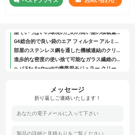
ベストプライス
お問い合わせ
塵でいっぱいの環境のための高い塵の積載量の堅いバッグ フィルタ
G4総合的で良い袋のエア フィルター アルミニウムは/すべてのHvacシステムのための鋼鉄に電流を通しました
工場旅行
部屋のステンレス鋼を通した機械連結のクリーンルームのパス
進歩的な密度の使い捨て可能なガラス繊維のスプレー・ブースのエア フィルター
品質管理
ヘパ Ffu Softwallの携帯用モジュラー クリーンルームの空気シャワーきれいなブース
クラス100のポータブルのクリーンルームの空気シャワー/層流のクリーン ルーム
Oemのマイクロ ガラス繊維媒体の小型プリーツのヘパフィルター空気清浄器
私達に連絡しなさい
Ashraeメルブ遺跡8の冷暖房装置のためのプリーツをつけられたエア フィルターの取入口前にフィルター
ぬれた置かれたボール紙との使い捨て可能な延長表面のエア フィルターの低圧の低下
引用を要求しなさい
取り替えのヘパの空気清浄器は小型プリーツのガラス繊維Oemをろ過します
メッセージ
クリーニングの換気装置のための版のボール紙の空気清浄器フィルター
袋のエア フィルター
折り返しご連絡いたします！
労働者のきれいな衣類の静的な除去のためのイオン化空気シャワー
メルブ遺跡によって7は室内空気質のためにプリーツをつけられたカーボン エア フィルターが改良します活動化しました
HVAC のエア フィルター
永久的な平均塵のロード状態のための金属によってプリーツをつけられるエア フィルター
AHU Euroklimat Daikin Mcquayのための堅い袋のエア フィルター24x24x12フィルター
ヘパ のエア フィルター