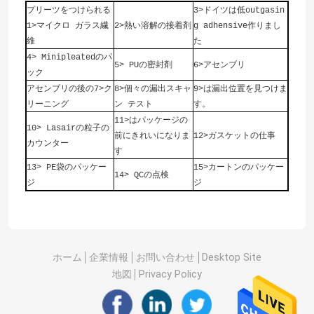
プリーツをつけられる
3>ドイツは低outgasin
1>マイクロ ガラス繊
2>熱い溶解の接着剤
g adhensive作りまし
維
た
4> Minipleatedのパ
5> PUの密封剤
6>アセンブリ
ック
アセンブリの後の7>ク
8>個々の漏出スキャ
9>は漏出位置を見つけま
リーニング
ン テスト
す。
11>はパッケージの
10> Lasairの粒子の
前にきれいになりま
12>ガスケットの仕事
カウンター
す
13> PE袋のパッケー
15>カートンのパッケー
14> QCの点検
ジ
ジ
ホーム
企業情報
お問い合わせ
Desktop Site
地図
Privacy Policy