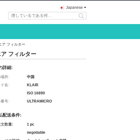
Japanese
search
エア フィルター
ア フィルター
の詳細:
場所:
中国
ド名:
KLAIR
ISO 16890
番号:
ULTRAMICRO
払配送条件:
文数量:
1 pc
negotiable