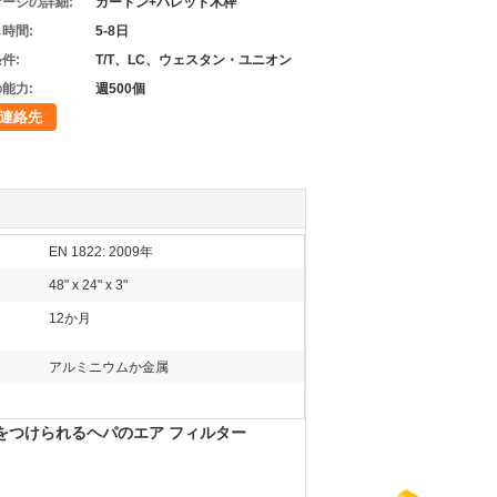
ージの詳細:
カートン+パレット木枠
時間:
5-8日
件:
T/T、LC、ウェスタン・ユニオン
能力:
週500個
連絡先
EN 1822: 2009年
48" x 24" x 3"
12か月
アルミニウムか金属
ツをつけられるヘパのエア フィルター