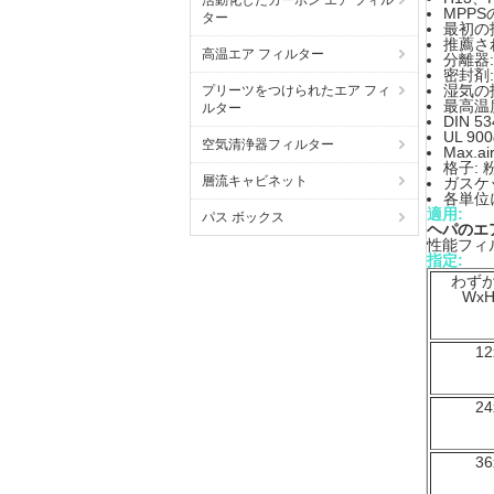
活動化したカーボン エア フィル
MPPSの
ター
最初の抵
推薦さ
高温エア フィルター
分離器
密封剤
湿気の抵
プリーツをつけられたエア フィ
最高温度
ルター
DIN 5
UL 9
空気清浄器フィルター
Max.
格子:
層流キャビネット
ガスケ
各単位
適用:
パス ボックス
ヘパのエ
性能フィ
指定:
わず
WxH
12
24
36