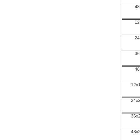
48
12
24
36
48
12x1
24x2
36x2
48x2