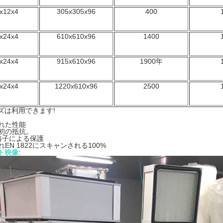
x12x4
305x305x96
400
x24x4
610x610x96
1400
x24x4
915x610x96
1900年
x24x4
1220x610x96
2500
ズは利用できます!
れた性能
初の抵抗。
格子による保護
EN 1822にスキャンされる100%
ト映像: