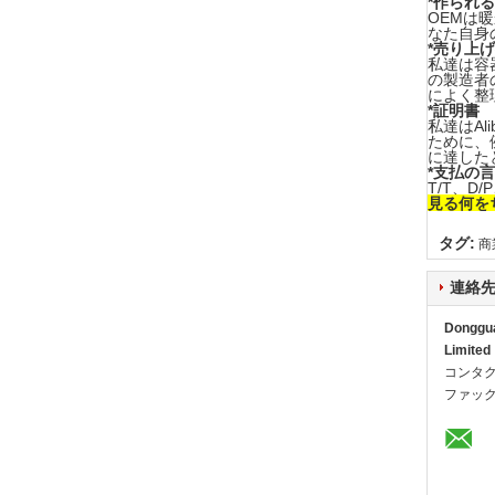
*作られる
OEMは
なた自身
*売り上
私達は容
の製造者
によく整
*証明書
私達はAl
ために、
に達した
*支払の
T/T、D
見る何を
タグ:
商
連絡
Dongguan
Limited
コンタク
ファック