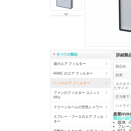
すべての製品
詳細製
袋のエア フィルター
製品名:
HVAC のエア フィルター
効率:
ヘパ のエア フィルター
カスタマ
たサイズ:
ファンのフィルター ユニット
圧力降下:
FFU
ハイライト
クリーンルームの空気シャワー
産業HV
スプレー・ブースのエア フィル
製品の説
ター
媒体:
フレー
H13、