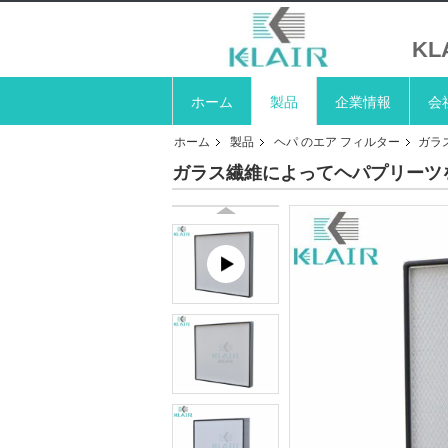
K
ホーム
製品
企業情報
会
ホーム
製品
ヘパ のエア フィルター
ガラ
ガラス繊維によってヘパプリーツを