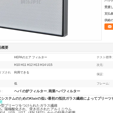
パッケ
受渡し
支払条
供給の
品概要
HEPAのエア フィルター
テスト標準:
H10 H11 H12 H13 H14 U15
次元:
イズされ
利用できる
保証:
低
フレーム:
ヘパ の炉フィルター
商業ヘパフィルター
:
,
ACシステムのためのKlairの低い最初の抵抗ガラス繊維によってプリー
明
 小型プリーツをつけられたガラス繊維
ム: 陽極酸化され、突き出されたアルミニウム
H14、U15、U17 （EN 1822）からの効率の範囲