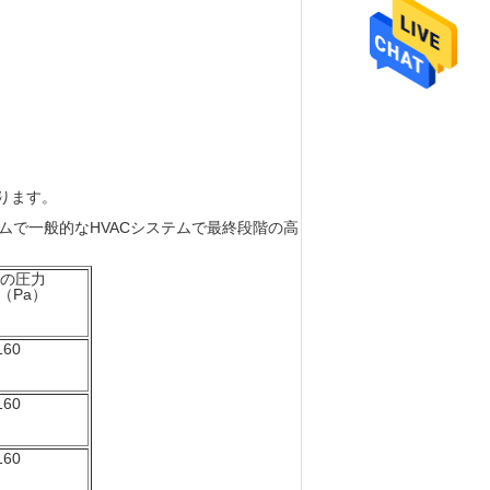
ります。
ムで一般的なHVACシステムで最終段階の高
の圧力
（Pa）
160
160
160