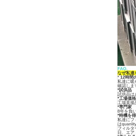
FAQ.
なぜ私達を
*
12時間
私達に暖
確認しま
*試供品
試供品は
*工場価格
工場直接
*専門家
8年を負
*時機を
私達にフ
はqua
フィルター
日、エア 