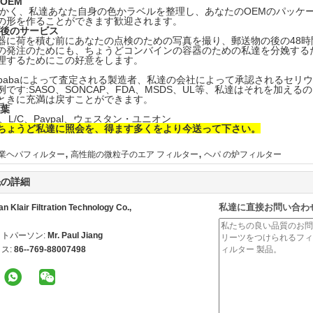
OEM
暖かく、私達あなた自身の色かラベルを整理し、あなたのOEMのパッケ
の形を作ることができます歓迎されます。
げ後のサービス
器に荷を積む前にあなたの点検のための写真を撮り、郵送物の後の48
の発注のためにも、ちょうどコンバインの容器のための私達を分娩する
理するためにこの好意をします。
ibabaによって査定される製造者、私達の会社によって承認されるセリウム、
例です:SASO、SONCAP、FDA、MSDS、UL等、私達はそれを加え
ときに充満は戻すことができます。
言葉
/P、L/C、Paypal、ウェスタン・ユニオン
ちょうど私達に照会を、得ます多くをより今送って下さい。
,
,
業ヘパフィルター
高性能の微粒子のエア フィルター
ヘパ の炉フィルター
先の詳細
私達に直接お問い合わ
 Klair Filtration Technology Co.,
トパーソン:
Mr. Paul Jiang
ス:
86--769-88007498