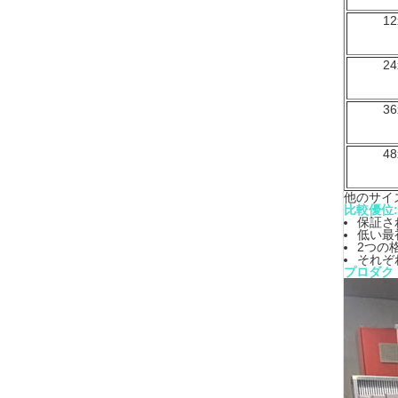
12
24
36
48
他のサイ
比較優位:
保証さ
低い最
2つの
それぞれ
プロダク