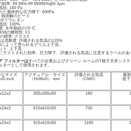
効率: 99.99%-99.99995%@0.3μm
抗: 160 Pa
れた最終的な圧力降下: 600Pa
: 熱溶解のビード
:ポリウレタン
抗: 100%
: 永年勤続の70 ℃
3438の燃焼性: F1
00の標準: クラス2
airは流動度: 評価される気流の125%
 粉によって塗られるグリル上下流。
ット: 上下流
にテストされた効率、圧力降下、評価される気流に注意するラベルがあ
ア フィルターは
すべての企業およびクリーン ルームのT格子天井システ
ルターとして使用されます。
かなサイズ
アクチュアル・サイズ
評価される気流
最初
xD.inch
（HxWxD） mm
（CMH）
低下
x12x2
305x305x50
180
x24x2
610x610x50
700
x24x2
915x610x50
1100