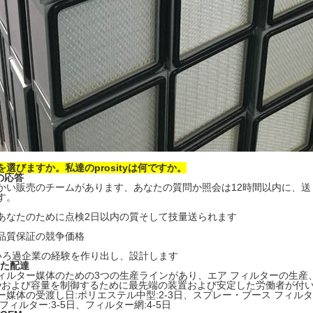
選びますか。私達のprosityは何ですか。
の応答
かい販売のチームがあります、あなたの質問か照会は12時間以内に、
す。
あなたのために点検2日以内の質そして技量送られます
品質保証の競争価格
いろ過企業の経験を作り出し、設計します
得た配達
ィルター媒体のための3つの生産ラインがあり、エア フィルターの生産
nlityおよび容量を制御するために最先端の装置および安定した労働者が
媒体の受渡し日:ポリエステル中型:2-3日、スプレー・ブース フィルター 
フィルター:3-5日、フィルター網:4-5日