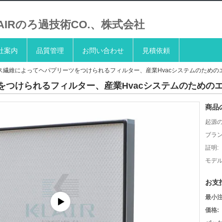
LAIRのろ過技術CO.、株式会社
社案内
品質管理
お問い合わせ
見積依頼
ス繊維によってヘパプリーツをつけられるフィルター、産業Hvacシステムのための
つけられるフィルター、産業Hvacシステムのためのエ
商品
起源の
ブラン
証明:
モデル
お支
最小注
価格: