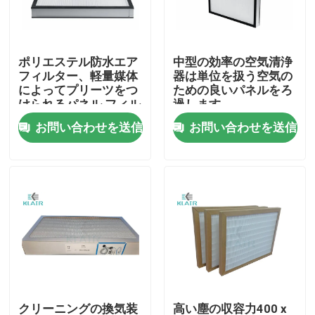
工場旅行
ポリエステル防水エア
中型の効率の空気清浄
フィルター、軽量媒体
器は単位を扱う空気の
品質管理
によってプリーツをつ
ための良いパネルをろ
けられるパネル フィル
過します
ター
お問い合わせを送信
お問い合わせを送信
私達に連絡しなさい
引用を要求しなさい
袋のエア フィルター
HVAC のエア フィルター
ヘパ のエア フィルター
クリーニングの換気装
高い塵の収容力400 x