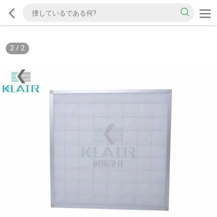
2
/
2