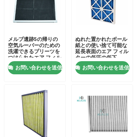
工場旅行
品質管理
メルブ遺跡5の帰りの
ぬれた置かれたボール
空気ルーバーのための
紙との使い捨て可能な
洗濯できるプリーツを
延長表面のエア フィル
私達に連絡しなさい
つけられたエア フィル
ターの低圧の低下
ターのナイロン網パネ
お問い合わせを送信
お問い合わせを送信
ル
引用を要求しなさい
袋のエア フィルター
HVAC のエア フィルター
ヘパ のエア フィルター