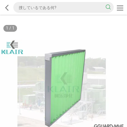
1
/
1