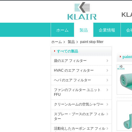
K
ホーム
製品
企業情報
会
ホーム
製品
paint stop filter
すべての製品
paint
袋のエア フィルター
HVAC のエア フィルター
ヘパ のエア フィルター
ファンのフィルター ユニット
FFU
クリーンルームの空気シャワー
スプレー・ブースのエア フィル
ター
活動化したカーボン エア フィル