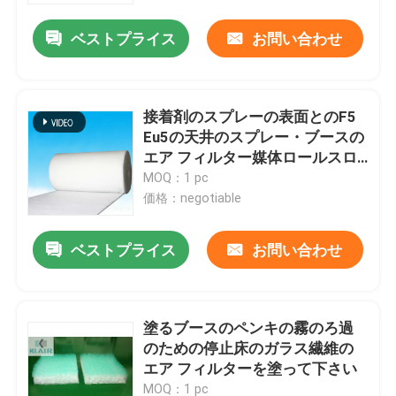
ベストプライス
お問い合わせ
接着剤のスプレーの表面とのF5
Eu5の天井のスプレー・ブースの
エア フィルター媒体ロールスロ
イス
MOQ：1 pc
価格：negotiable
ベストプライス
お問い合わせ
家
塗るブースのペンキの霧のろ過
製品
のための停止床のガラス繊維の
エア フィルターを塗って下さい
私達について
MOQ：1 pc