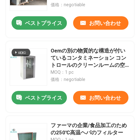
価格：negotiable
工場旅行
ベストプライス
お問い合わせ
品質管理
Oemの別の物質的な構造が付い
私達に連絡しなさい
ているコンタミネーション コン
トロールのクリーンルームの空
気シャワー
MOQ：1 pc
引用を要求しなさい
価格：negotiable
袋のエア フィルター
ベストプライス
お問い合わせ
HVAC のエア フィルター
ファーマの企業/食品加工のため
の250℃高温ヘパのフィルター
ヘパ のエア フィルター
MOQ：1 pc