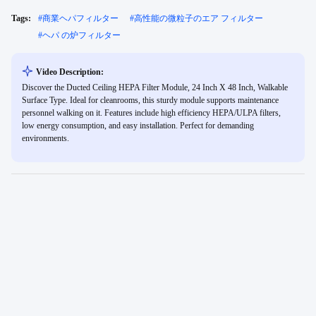
Tags:
#
商業ヘパフィルター
#
高性能の微粒子のエア フィルター
#
ヘパ の炉フィルター
Video Description:
Discover the Ducted Ceiling HEPA Filter Module, 24 Inch X 48 Inch, Walkable
Surface Type. Ideal for cleanrooms, this sturdy module supports maintenance
personnel walking on it. Features include high efficiency HEPA/ULPA filters,
low energy consumption, and easy installation. Perfect for demanding
environments.