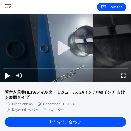
Contact
管付き天井HEPAフィルターモジュール, 24インチ×48インチ,歩け
る表面タイプ
Other Videos
December 31, 2024
Keyword:
ヘパ のエア フィルター
お問い合わせ